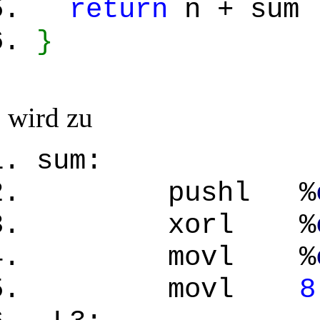
return
n + sum
}
wird zu
sum:
pushl %
xorl %
movl %
movl
8