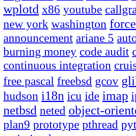
wplotd
x86
youtube
callgr
forc
new york
washington
announcement
ariane 5
aut
burning money
code audit
continuous integration
crui
gl
free pascal
freebsd
gcov
i18n
imap
hudson
icu
ide
netbsd
object-orien
neted
plan9
prototype
pthread
py