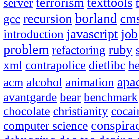
terrorism
texttools
server
borland
recursion
cm
gcc
javascript
job
introduction
problem
ruby
refactoring
xml
contrapolice
dietlibc
h
apa
acm
alcohol
animation
avantgarde
bear
benchmark
chocolate
christianity
cocai
conspira
computer science