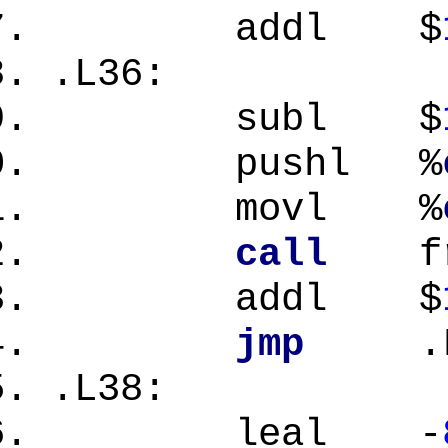
addl $
.L36:
subl $
pushl %
movl %
call
fr
addl $
jmp
.L
.L38:
leal -