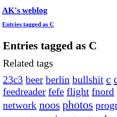
AK's weblog
Entries tagged as C
Entries tagged as C
Related tags
c
23c3
beer
berlin
bullshit
feedreader
fefe
flight
fnord
photos
noos
network
prog