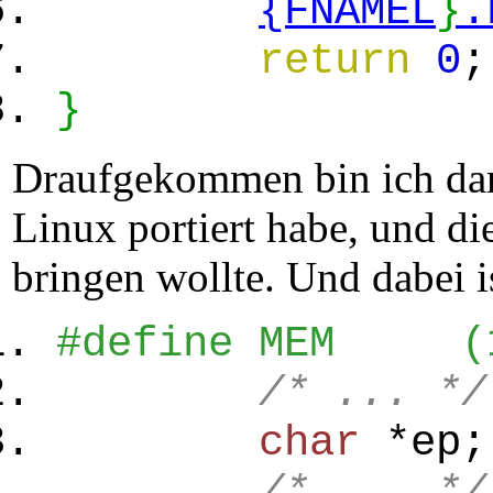
{FNAMEL
}
.
return
0
;
}
Draufgekommen bin ich dara
Linux portiert habe, und 
bringen wollte. Und dabei 
#define MEM (1
/* ... */
char
*ep;
/* ... */