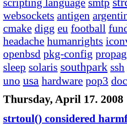
st
scripting language
smtp
websockets
antigen
argenti
cmake
digg
eu
football
fun
headache
humanrights
icon
openbsd
pkg-config
propag
southpark
sleep
solaris
ssh
usa
uno
hardware
pop3
do
Thursday, April 17. 2008
strtoul() considered harm