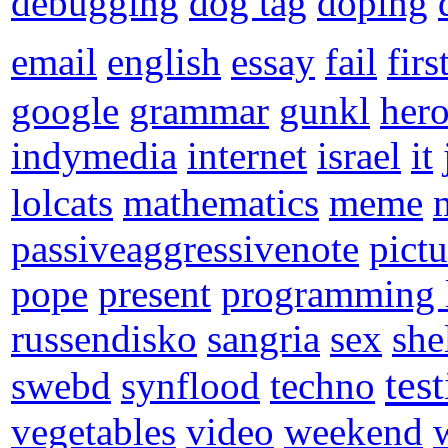
debugging
dog tag
doping
email
english
essay
fail
firs
google
grammar
gunkl
hero
indymedia
internet
israel
it
lolcats
mathematics
meme
passiveaggressivenote
pictu
pope
present
programming 
russendisko
sangria
sex
she
tes
swebd
synflood
techno
vegetables
video
weekend