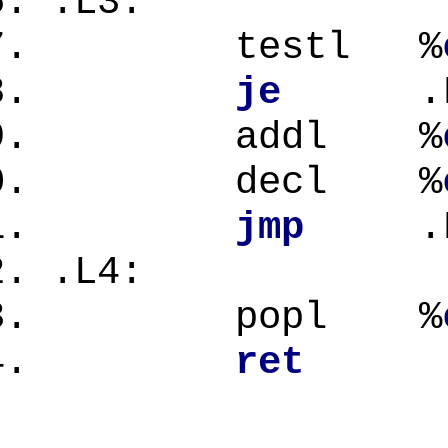
.L3:
testl %
je
.L
addl %
decl %
jmp
.L
.L4:
popl %
ret