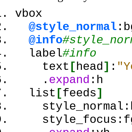
vbox
@style_normal
:b
@info
#style_nor
label
#info
text
[
head
]
:
"Y
.
expand
:h
list
[
feeds
]
style_normal:bg
style_focus:fg=