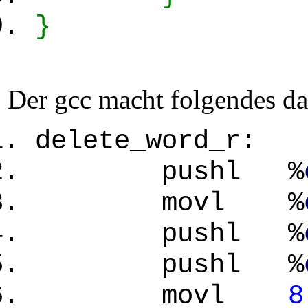
}
Der gcc macht folgendes da
delete_word_r:
pushl %
movl %
pushl %
pushl %
movl
8