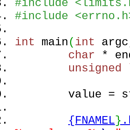
#include <limits.
#include <errno.h
int
main
(
int
arg
char
* en
unsigned
value = str
{FNAMEL
}
.