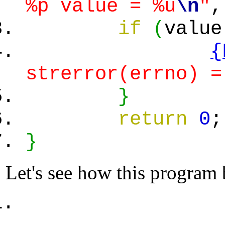
%p value = %u
\n
"
,
if
(
value
{
strerror(errno) =
}
return
0
;
}
Let's see how this program