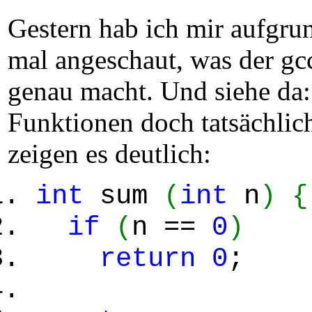
Gestern hab ich mir aufgru
mal angeschaut, was der gc
genau macht. Und siehe da: 
Funktionen doch tatsächlic
zeigen es deutlich:
int
sum
(
int
n
)
{
if
(
n ==
0
)
return
0
;