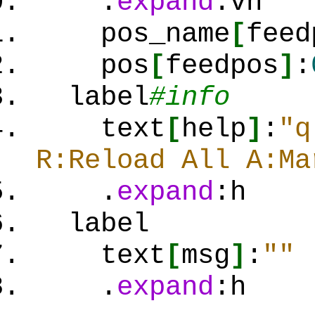
.
expand
:vh
pos_name
[
feed
pos
[
feedpos
]
:
label
#info
text
[
help
]
:
"q
R:Reload All A:Ma
.
expand
:h
label
text
[
msg
]
:
""
.
expand
:h