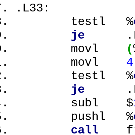
.L33:
testl %
je
.L
movl
(
movl
4
testl %
je
.L
subl $
pushl %
call
fr