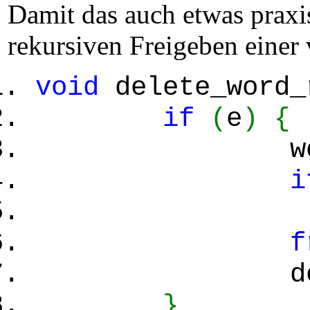
Damit das auch etwas praxi
rekursiven Freigeben einer 
void
delete_word_
if
(
e
)
{
word_t* ne
i
f
delete_
}