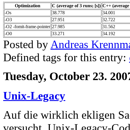
Optimization
C (average of 3 runs; [s])
C++ (average o
-Os
38.778
34.001
-O3
27.951
32.722
-O2 -fomit-frame-pointer
27.985
31.562
-O0
33.271
34.192
Posted by
Andreas Krennma
Defined tags for this entry:
Tuesday, October 23. 200
Unix-Legacy
Auf die wirklich ekligen 
versucht, Unix-Legacy-Cod