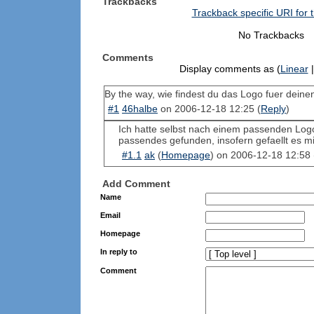
Trackbacks
Trackback specific URI for t
No Trackbacks
Comments
Display comments as (
Linear
|
By the way, wie findest du das Logo fuer deine
#1
46halbe
on
2006-12-18 12:25
(
Reply
)
Ich hatte selbst nach einem passenden Logo
passendes gefunden, insofern gefaellt es mi
#1.1
ak
(
Homepage
) on
2006-12-18 12:58
Add Comment
Name
Email
Homepage
In reply to
Comment