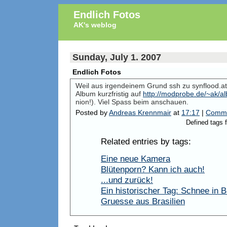
Endlich Fotos
AK's weblog
Sunday, July 1. 2007
Endlich Fotos
Weil aus irgendeinem Grund ssh zu synflood.at 
Album kurzfristig auf
http://modprobe.de/~ak/a
nion!). Viel Spass beim anschauen.
Posted by
Andreas Krennmair
at
17:17
|
Comme
Defined tags f
Related entries by tags:
Eine neue Kamera
Blütenporn? Kann ich auch!
...und zurück!
Ein historischer Tag: Schnee in 
Gruesse aus Brasilien