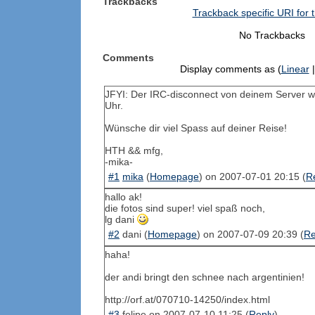
Trackbacks
Trackback specific URI for t
No Trackbacks
Comments
Display comments as (
Linear
|
JFYI: Der IRC-disconnect von deinem Server 
Uhr.
Wünsche dir viel Spass auf deiner Reise!
HTH && mfg,
-mika-
#1
mika
(
Homepage
) on
2007-07-01 20:15
(
R
hallo ak!
die fotos sind super! viel spaß noch,
lg dani
#2
dani
(
Homepage
) on
2007-07-09 20:39
(
Re
haha!
der andi bringt den schnee nach argentinien!
http://orf.at/070710-14250/index.html
#3
felipe
on
2007-07-10 11:25
(
Reply
)