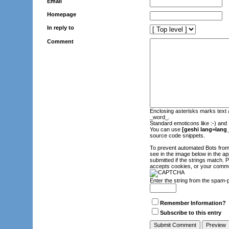
Email
Homepage
In reply to
Comment
Enclosing asterisks marks text 
_word_.
Standard emoticons like :-) and 
You can use
[geshi lang=lang_
source code snippets.
To prevent automated Bots fro
see in the image below in the ap
submitted if the strings match.
accepts cookies, or your commen
Enter the string from the spam-
Remember Information?
Subscribe to this entry