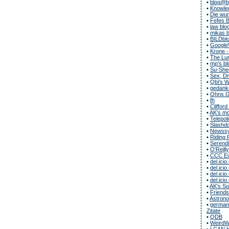
•
blog@b
•
Knowle
•
Die wun
•
Fefes B
•
law blo
•
mikas b
•
BILDbl
•
Google
•
Krone -
•
The Lun
•
mp's bl
•
Su-She
•
Sex, Dr
•
Qbi's 
•
gedanke
•
Ohns G
•
fh
•
Clifford
•
AK's m
•
Telepol
•
Slashdo
•
Newssy
•
Riding 
•
Serendi
•
O'Reill
•
CCC Ev
•
del.icio
•
del.icio
•
del.icio
•
del.icio
•
AK's S
•
Friends
•
Astrono
•
german-
Zitate
•
QDB
•
WeirdW
•
I CAN