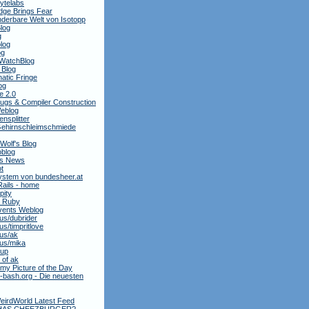
ytelabs
dge Brings Fear
derbare Welt von Isotopp
log
g
log
og
WatchBlog
 Blog
atic Fringe
og
e 2.0
ugs & Compiler Construction
Weblog
nsplitter
ehirnschleimschmiede
 Wolf's Blog
oblog
is News
t
stem von bundesheer.at
Rails - home
pity
y Ruby
ents Weblog
.us/dubrider
.us/timpritlove
.us/ak
.us/mika
oup
 of ak
my Picture of the Day
bash.org - Die neuesten
eirdWorld Latest Feed
 HAS CHEEZBURGER?