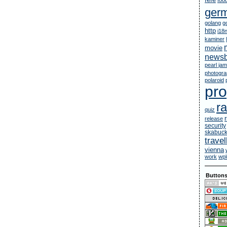
fefe
foo
ger
golang
g
http
i18
kaminer
movie
newsb
pearl jam
photogr
polaroid
pr
ra
quiz
release
security
skabuc
travel
vienna
work
wpl
Button