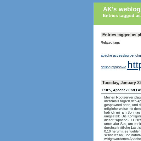
AK's weblog
Entries tagged a
Entries tagged as 
Related tags
apache
accesslog
bench
htt
gatling
htpasswd
Tuesday, January 23
PHP5, Apache2 und Fa
Meinen Rootserver plag
mehrmals täglich den A
gespawned hatte, und di
möglicherweise mit dem
hab ich mir am Sonnta
umgestellt. Die Konfigur
dieser "Apache2 + PHP
unter aller Sau, um ehrl
durchschnittliche Last i
0.10 herum), es fuehl
schneller an, und natürl
wildgewordenen Apache