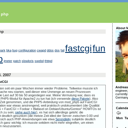
s php
About 
php
fastcgi
fun
mark
bka
bug
configuration
cwapd
ddos
dos
fail
p
jmeter
patch
slowloris
swebd
thttpd
. 2007
stCGI
Andreas
ten seit ein paar Wochen immer wieder Probleme. Teilweise musste ich
engineer
pache neu starten, weil dieser eine Unmenge an neuen Prozessen
currently
e Last auf 30 bis 50 angestiegen war. Meine Vermutung war, dass es
Germany
 PHP5-Modul für Apache2 zu tun hat (ich verwende
diese Pakete
). Also
g Zeit genommen, und die PHP5-Anbindung von mod_php5 auf FastCGI
ation war etwas anstrengend, weil praktisch undokumentiert (die Qualität
Calenda
5 + FastCGI + Foobar + Blafasel on Debian/Ubuntu/Gentoo" HOWTOs ist
ich zu sein;
siehe auch hier
), es hat sich allerdings geloht: die
st deutlich gesunken (die meiste Zeit idled der Server zwischen 0.00 und
Mon
T
en sich auch PHP-Anwendungen wie etwa
Serendipity
subjektiv deutlich
ich ganz wichtig: ich musste seitdem nicht mehr eingreifen, um einen
n neuzustarten.