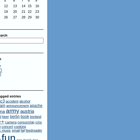
5
6
7
8
9
12
13
14
15
16
19
20
21
22
23
26
27
28
29
30
arch
s
7
17
7
gged entries
3c3
accident
alcohol
dam
apache
announcement
army
austria
ina
berlin
book
d
beer
borland
++
camera
censorship
cms
t
concert
cooking
ic music
email
fail
feedreader
fun