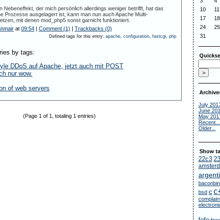
3
4
 Nebeneffekt, der mich persönlich allerdings weniger betrifft, hat das
10
11
ne Prozesse ausgelagert ist, kann man nun auch Apache Multi-
17
18
tzen, mit denen mod_php5 sonst garnicht funktioniert.
24
25
nnmair
at
09:54
|
Comment (1)
|
Trackbacks (0)
31
Defined tags for this entry:
apache
,
configuration
,
fastcgi
,
php
ries by tags:
Quickse
style DDoS auf Apache, jetzt auch mit POST
ch nur wow.
on of web servers
Archive
July 201
June 20
(Page 1 of 1, totaling 1 entries)
May 201
Recent...
Older...
Show ta
22c3
2
amster
argent
baconbir
c
c
bsd
complain
electron