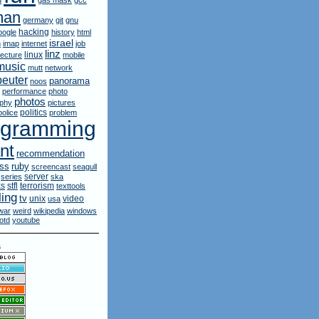
d
gas mask
gcc
man
germany
git
gnu
hacking
oogle
history
html
israel
n
imap
internet
job
linz
linux
lecture
mobile
music
mutt
network
euter
panorama
noos
performance
photo
photos
aphy
pictures
politics
police
problem
ogramming
nt
recommendation
ruby
rss
screencast
seagull
server
series
ska
ks
stfl
terrorism
texttools
ling
tv
unix
video
usa
war
weird
wikipedia
windows
otd
youtube
s