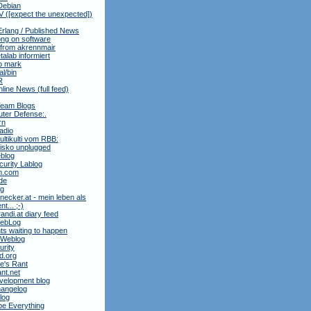
Debian
 ([expect the unexpected])
Erlang / Published News
ng on software
 from akrennmair
alab informiert
to mark
al/bin
R
nline News (full feed)
Team Blogs
ter Defense:.
rn
adio
ltikulti vom RBB:
isko unplugged
blog
urity Lablog
m.com
de
ag
necker.at - mein leben als
t... ;-)
andi.at diary feed
 WebLog
ts waiting to happen
 Weblog
rity
3d.org
e's Rant
ant.net
velopment blog
hangelog
blog
e Everything