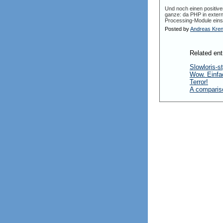
Und noch einen positiven
ganze: da PHP in exter
Processing-Module einse
Posted by
Andreas Kre
Related ent
Slowloris-
Wow. Einfa
Terror!
A comparis