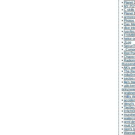
•
Planet 
•
MY POV
•
C skills
•
Planet 
•
armstro
•
Photos
•
Das Met
•
dive in
•
/usr/loc
•
F!XMB
•
heise o
•
JLog
•
Securi
•
.:Compu
•
Riot Po
•
Chaosr
•
Radiomu
Russend
•
AK's we
•
The Rec
•
milw0r
•
seclog.
•
ilja's bl
•
udo.ker
prinzregen
•
grabner
•
Hilli's
•
acciden
•
Venzi's
•
TaoSecu
•
Irrlicht
•
murphe
•
waiterr
•
grml de
•
mutt C
•
nion's 
•
Wannab