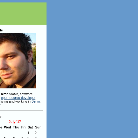
Me
 Krennmair
, software
,
open-source developer
,
 living and working in
Berlin
,
.
r
July '17
ue
Wed
Thu
Fri
Sat
Sun
1
2