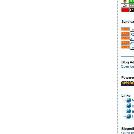
Syndica
RS
RS
AT
AT
RS
Blog Ad
Open log
Powere
Links
M
m
A
I
Blogroll
•
xkcd.c