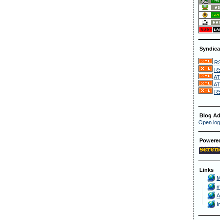
Syndica
RS
RS
AT
AT
RS
Blog Ad
Open log
Powere
Links
M
m
A
I