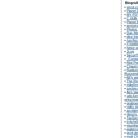
Blogroll
•
xkcd.c
•
Planet 
•
MY POV
•
C skills
•
Planet 
•
armstro
•
Photos
•
Das Met
•
dive in
•
/usr/loc
•
F!XMB
•
heise o
•
JLog
•
Securi
•
.:Compu
•
Riot Po
•
Chaosr
•
Radiomu
Russend
•
AK's we
•
The Rec
•
milw0r
•
seclog.
•
ilja's bl
•
udo.ker
prinzregen
•
grabner
•
Hilli's
•
acciden
•
Venzi's
•
TaoSecu
•
Irrlicht
•
murphe
•
waiterr
•
grml de
•
mutt C