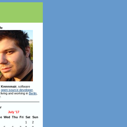
Me
 Krennmair
, software
,
open-source developer
,
 living and working in
Berlin
,
.
r
July '17
ue
Wed
Thu
Fri
Sat
Sun
1
2