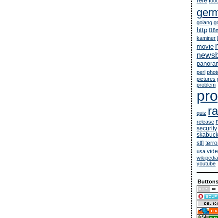
fefe
foo
ger
golang
g
http
i18
kaminer
movie
newsb
panora
perl
phot
pictures
problem
pr
ra
quiz
release
security
skabuc
stfl
terr
vid
usa
wikipedia
youtube
Button