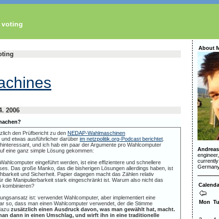
 voting
About 
oting
achines
4. 2006
 machen?
zlich den Prüfbericht zu den
NEDAP-Wahlmaschinen
und etwas ausführlicher darüber
im netzpolitik.org-Podcast berichtet
.
chinteressant, und ich hab ein paar der Argumente pro Wahlcomputer
Andreas
auf eine ganz simple Lösung gekommen:
engineer
currently
ahlcomputer eingeführt werden, ist eine effizientere und schnellere
Germany
ses. Das große Manko, das die bisherigen Lösungen allerdings haben, ist
ehbarkeit und Sicherheit. Papier dagegen macht das Zählen relativ
r die Manipulierbarkeit stark eingeschränkt ist. Warum also nicht das
Calenda
n kombinieren?
sungsansatz ist: verwendet Wahlcomputer, aber implementiert eine
Mon
T
ar so, dass man einen Wahlcomputer verwendet, der die Stimme
 dazu
zusätzlich einen Ausdruck davon, was man gewählt hat, macht.
an dann in einen Umschlag, und wirft ihn in eine traditionelle