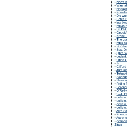
•
nion's 
•
Wannab
•
blog@b
•
Knowle
•
Die wun
•
Fefes B
•
law blo
•
mikas b
•
BILDbl
•
Google
•
Krone -
•
The Lun
•
mp's bl
•
Su-She
•
Sex, Dr
•
Qbi's 
•
gedanke
•
Ohns G
•
fh
•
Clifford
•
AK's m
•
Telepol
•
Slashdo
•
Newssy
•
Riding 
•
Serendi
•
O'Reill
•
CCC Ev
•
del.icio
•
del.icio
•
del.icio
•
del.icio
•
AK's S
•
Friends
•
Astrono
•
german-
Zitate