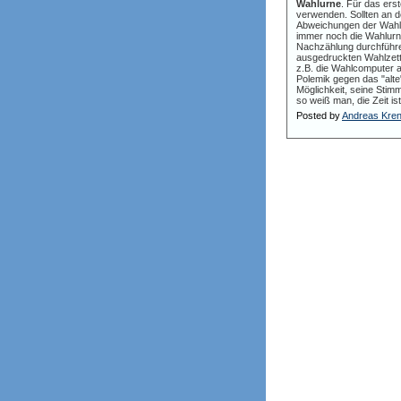
Wahlurne
. Für das er
verwenden. Sollten an 
Abweichungen der Wahler
immer noch die Wahlurn
Nachzählung durchführen
ausgedruckten Wahlzett
z.B. die Wahlcomputer a
Polemik gegen das "alt
Möglichkeit, seine Stimm
so weiß man, die Zeit ist
Posted by
Andreas Kre