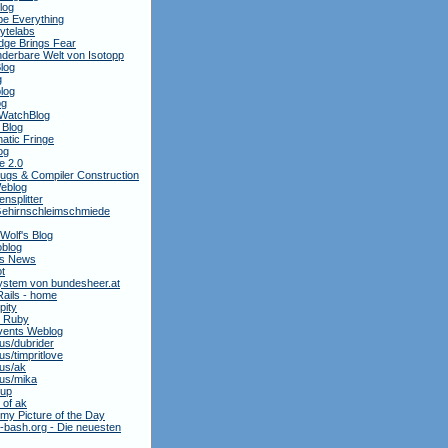
blog
e Everything
ytelabs
dge Brings Fear
derbare Welt von Isotopp
log
g
log
og
WatchBlog
 Blog
atic Fringe
og
e 2.0
ugs & Compiler Construction
Weblog
nsplitter
ehirnschleimschmiede
 Wolf's Blog
oblog
is News
t
stem von bundesheer.at
Rails - home
pity
y Ruby
ents Weblog
.us/dubrider
.us/timpritlove
.us/ak
.us/mika
oup
 of ak
my Picture of the Day
bash.org - Die neuesten