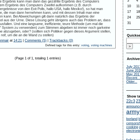
3
4
ste Ergebnis kann man dann das gezählte Ergebnis des Computers
dem Ergebnis des Computers Zweifel aufkommen (z.B. durch
10
11
gebnisse von den Exit Polls, hallo USA, hallo Mexiko!), so hat man
17
18
e, die man dann hernehmen kann, und mit dessen Inhalt man eine
 kann. Bei Abweichungen gilt dann natürlich das Ergebnis der
24
25
el aus der Urne. Diese Lösung geht übrigens auch das Problem an, dass
31
usfallen. Und eine langsame, ineffiziente, teure Methode (um mal die
e" System zu verwenden) zum Stimmen abgeben ist immer noch garkeine
e abzugeben, oder? (sollten sich Politiker gegen dieses Argument stellen,
 reif, um die an die Wand zu stellen)
Quickse
nnmair
at
14:21
|
Comments (5)
|
Trackbacks (0)
Defined tags for this entry:
voting
,
voting machines
(Page 1 of 1, totaling 1 entries)
Archive
July 201
June 20
May 201
Recent...
Older...
Show ta
22c3
2
announc
army
borland
censorsh
cooking
electron