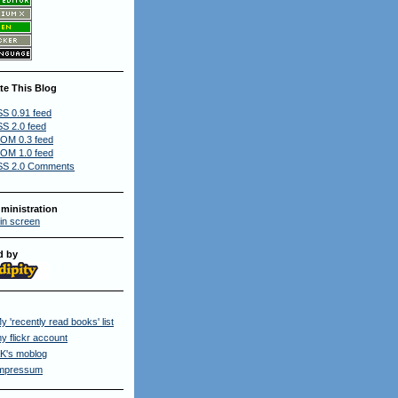
te This Blog
S 0.91 feed
S 2.0 feed
OM 0.3 feed
OM 1.0 feed
S 2.0 Comments
ministration
in screen
d by
y 'recently read books' list
y flickr account
K's moblog
mpressum