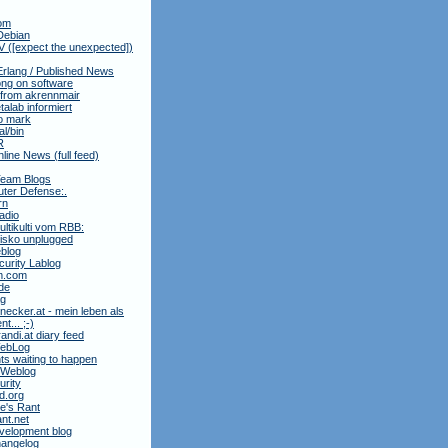
om
Debian
 ([expect the unexpected])
Erlang / Published News
ng on software
 from akrennmair
alab informiert
to mark
al/bin
R
nline News (full feed)
Team Blogs
ter Defense:.
rn
adio
ltikulti vom RBB:
isko unplugged
blog
urity Lablog
m.com
de
ag
necker.at - mein leben als
t... ;-)
andi.at diary feed
 WebLog
ts waiting to happen
 Weblog
rity
3d.org
e's Rant
ant.net
velopment blog
hangelog