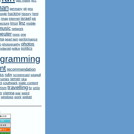
d
gas mask
gcc
man
germany
git
gnu
hacking
oogle
history
html
israel
n
imap
internet
job
linz
linux
lecture
mobile
music
network
euter
noos
one
ma
pearl jam
performance
photos
o
photography
politics
polaroid
police
ogramming
nt
recommendation
ruby
rss
screencast
seagull
server
series
ska
ks
southpark
static content
travelling
orism
tv
unix
vienna
eo
war
weird
windows
work
wplotd
s