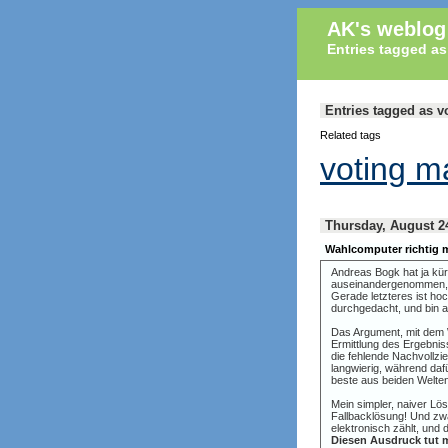
AK's weblog
Entries tagged as
Entries tagged as v
Related tags
voting m
Thursday, August 2
Wahlcomputer richtig
Andreas Bogk hat ja kür
auseinandergenommen, 
Gerade letzteres ist ho
durchgedacht, und bin 
Das Argument, mit dem W
Ermittlung des Ergebnis
die fehlende Nachvollzi
langwierig, während dafü
beste aus beiden Welte
Mein simpler, naiver Lö
Fallbacklösung! Und zw
elektronisch zählt, und
Diesen Ausdruck tut m