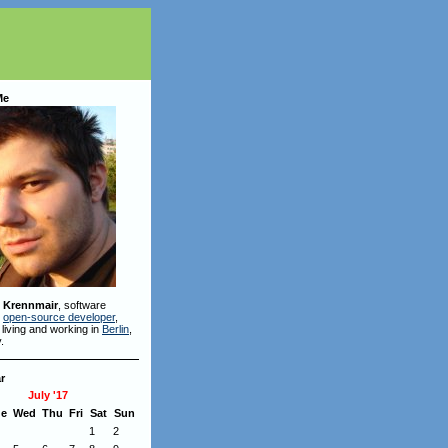
Me
 Krennmair
, software
,
open-source developer
,
 living and working in
Berlin
,
.
r
July '17
ue
Wed
Thu
Fri
Sat
Sun
1
2