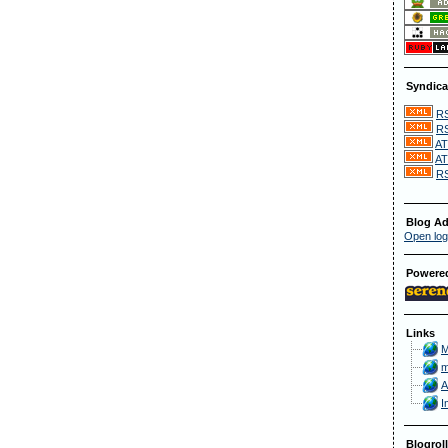
Syndica
RS
RS
AT
AT
RS
Blog Ad
Open log
Powere
Links
M
m
A
I
Blogroll