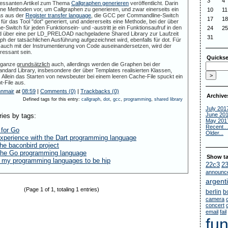
3
4
eressanten Artikel zum Thema
Callgraphen generieren
veröffentlicht. Darin
dene Methoden vor, um Callgraphen zu generieren, und zwar einerseits ein
10
11
as aus der
Register transfer language
, die GCC per Commandline-Switch
17
18
ür das Tool "dot" generiert, und andererseits eine Methode, bei der über
witch für jeden Funktionsein- und -austritt je ein Funktionsaufruf in den
24
25
nd über eine per LD_PRELOAD nachgeladene Shared Library zur Laufzeit
31
ph der tatsächlichen Ausführung aufgezeichnet wird, ebenfalls für dot. Für
 auch mit der Instrumentierung von Code auseinandersetzen, wird der
eressant sein.
Quickse
s ganze
grundsätzlich
auch, allerdings werden die Graphen bei der
dard Library, insbesondere der über Templates realisierten Klassen,
. Allein das Starten von newsbeuter bei einem leeren Cache-File spuckt ein
t-File aus.
nnmair
at
08:59
|
Comments (0)
|
Trackbacks (0)
Archive
Defined tags for this entry:
callgraph
,
dot
,
gcc
,
programming
,
shared library
July 201
June 20
ries by tags:
May 201
Recent...
 for Go
Older...
xperience with the Dart programming language
he baconbird project
 the Go programming language
Show ta
t my programming languages to be hip
22c3
2
announc
argent
(Page 1 of 1, totaling 1 entries)
berlin
b
camera
concert
email
fail
fu