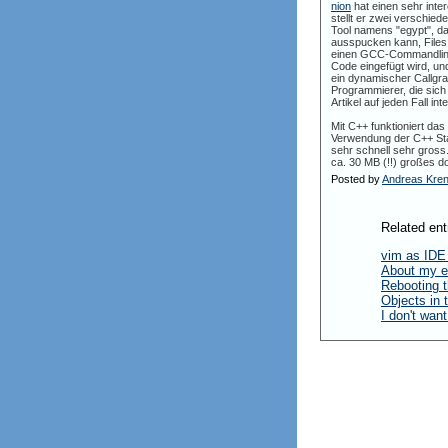
nion
hat einen sehr int
stellt er zwei verschie
Tool namens "egypt", d
ausspucken kann, Files f
einen GCC-Commandline-S
Code eingefügt wird, u
ein dynamischer Callgra
Programmierer, die sich
Artikel auf jeden Fall int
Mit C++ funktioniert da
Verwendung der C++ Stan
sehr schnell sehr gross
ca. 30 MB (!!) großes do
Posted by
Andreas Kre
Related ent
vim as IDE
About my e
Rebooting t
Objects in
I don't wan