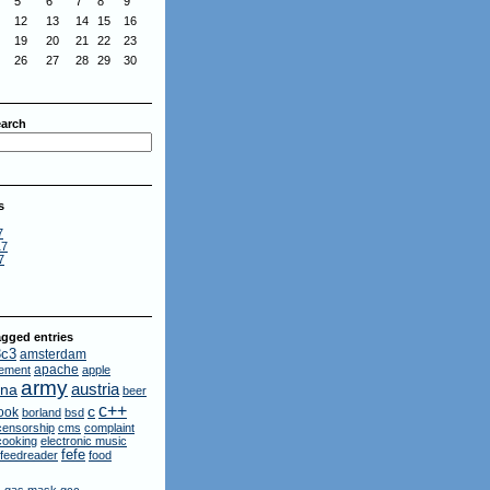
5
6
7
8
9
12
13
14
15
16
19
20
21
22
23
26
27
28
29
30
arch
s
7
17
7
gged entries
3c3
amsterdam
apache
ement
apple
army
austria
ina
beer
c++
c
ook
borland
bsd
censorship
cms
complaint
cooking
electronic music
fefe
feedreader
food
n