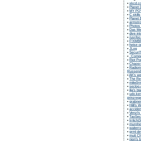
•
xkcd.c
•
Planet 
•
MY POV
•
C skills
•
Planet 
•
armstro
•
Photos
•
Das Met
•
dive in
•
/usr/loc
•
F!XMB
•
heise o
•
JLog
•
Securi
•
.:Compu
•
Riot Po
•
Chaosr
•
Radiomu
Russend
•
AK's we
•
The Rec
•
milw0r
•
seclog.
•
ilja's bl
•
udo.ker
prinzregen
•
grabner
•
Hilli's
•
acciden
•
Venzi's
•
TaoSecu
•
Irrlicht
•
murphe
•
waiterr
•
grml de
•
mutt C
•
nion's 