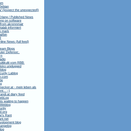
om
Debian
 ([expect the unexpected])
Erlang / Published News
ng on software
 from akrennmair
alab informiert
to mark
al/bin
R
nline News (full feed)
Team Blogs
ter Defense:.
rn
adio
ltikulti vom RBB:
isko unplugged
blog
urity Lablog
m.com
de
ag
necker.at - mein leben als
t... ;-)
andi.at diary feed
 WebLog
ts waiting to happen
 Weblog
rity
3d.org
e's Rant
ant.net
velopment blog
hangelog
blog