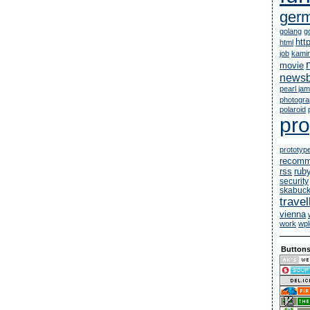
ger
golang
g
htt
html
job
kami
movie
newsb
pearl jam
photogr
polaroid
pr
prototyp
recomm
rub
rss
security
skabuc
travel
vienna
work
wpl
Button