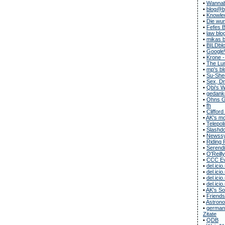
•
Wannab
•
blog@b
•
Knowle
•
Die wun
•
Fefes B
•
law blo
•
mikas b
•
BILDbl
•
Google
•
Krone -
•
The Lun
•
mp's bl
•
Su-She
•
Sex, Dr
•
Qbi's 
•
gedanke
•
Ohns G
•
fh
•
Clifford
•
AK's m
•
Telepol
•
Slashdo
•
Newssy
•
Riding 
•
Serendi
•
O'Reill
•
CCC Ev
•
del.icio
•
del.icio
•
del.icio
•
del.icio
•
AK's S
•
Friends
•
Astrono
•
german-
Zitate
•
QDB