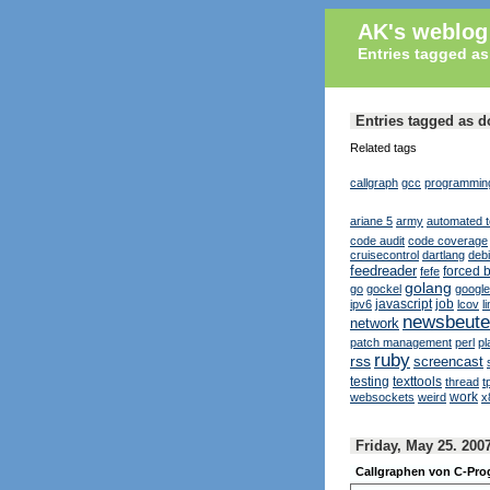
AK's weblog
Entries tagged as
Entries tagged as d
Related tags
callgraph
gcc
programmin
ariane 5
army
automated t
code audit
code coverage
cruisecontrol
dartlang
deb
feedreader
forced 
fefe
golang
go
gockel
google
javascript
job
ipv6
lcov
l
newsbeute
network
patch management
perl
pl
ruby
rss
screencast
testing
texttools
thread
t
work
websockets
weird
x
Friday, May 25. 200
Callgraphen von C-Pr