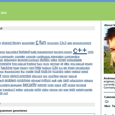
 dot
About 
ot
c
fun
shared library
23c3
g
assembler
recursion
ada
announcement
c++
borland
cms
ests
baconbird
build management
burning money
community
compiler
console
continuous integration
contrapolice
dietlibc
email
ian
debugging
designbycontract
editor
embeddable
browsing
free pascal
freebsd
fuzz
gcov
german
git
glibc
gnu pascal
gnupg
http
hacking
i18n
imap
heap
history
html
hudson
icu
ide
introduction
mutt
mutt-ng
ncurses
inux
linuxwochen
linz
mobile
ndbm
netbsd
neted
r
noos
object-oriented
obscure
osx
overflow
parser
pascal
Andreas
problem
rant
prototype
python
an9
pthread
quilt
rails
refactoring
release
engineer
security
currently
server
stfl
scripting language
smtp
stack
strdup
terminal
Germany
unix
web
pp
trapdoor2
twitter
unicode
video
vienna
vim
wap
webdynamite
86
xml
Calenda
7
Mon
T
ogrammen generieren