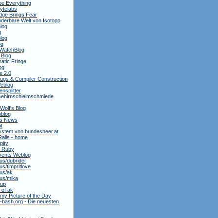
e Everything
ytelabs
dge Brings Fear
derbare Welt von Isotopp
log
g
log
og
WatchBlog
 Blog
atic Fringe
og
e 2.0
ugs & Compiler Construction
Weblog
nsplitter
ehirnschleimschmiede
 Wolf's Blog
oblog
is News
t
stem von bundesheer.at
Rails - home
pity
y Ruby
ents Weblog
.us/dubrider
.us/timpritlove
.us/ak
.us/mika
oup
 of ak
my Picture of the Day
bash.org - Die neuesten