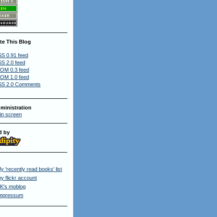
te This Blog
S 0.91 feed
S 2.0 feed
OM 0.3 feed
OM 1.0 feed
S 2.0 Comments
ministration
in screen
d by
y 'recently read books' list
y flickr account
K's moblog
mpressum