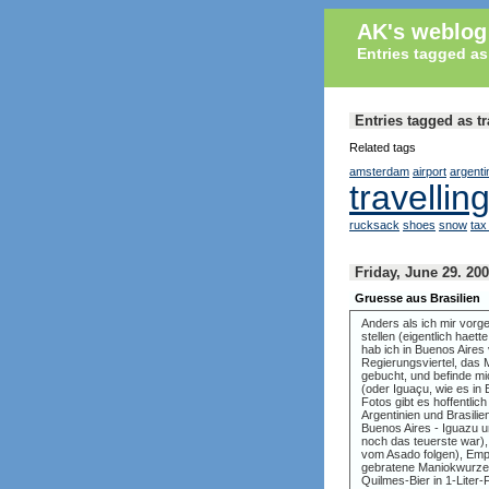
AK's weblog
Entries tagged as
Entries tagged as tr
Related tags
amsterdam
airport
argenti
travellin
rucksack
shoes
snow
tax
Friday, June 29. 20
Gruesse aus Brasilien
Anders als ich mir vorg
stellen (eigentlich hae
hab ich in Buenos Aires
Regierungsviertel, das 
gebucht, und befinde mi
(oder Iguaçu, wie es in
Fotos gibt es hoffentli
Argentinien und Brasilie
Buenos Aires - Iguazu u
noch das teuerste war)
vom Asado folgen), Em
gebratene Maniokwurzel
Quilmes-Bier in 1-Liter