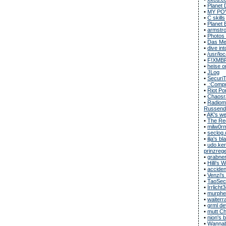
•
Planet 
•
MY POV
•
C skills
•
Planet 
•
armstro
•
Photos
•
Das Met
•
dive in
•
/usr/loc
•
F!XMB
•
heise o
•
JLog
•
Securi
•
.:Compu
•
Riot Po
•
Chaosr
•
Radiomu
Russend
•
AK's we
•
The Rec
•
milw0r
•
seclog.
•
ilja's bl
•
udo.ker
prinzregen
•
grabner
•
Hilli's
•
acciden
•
Venzi's
•
TaoSecu
•
Irrlicht
•
murphe
•
waiterr
•
grml de
•
mutt C
•
nion's 
•
Wannab