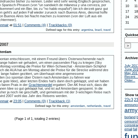
3
4
Eindruecke bisher zu nennen. Leider wird sehr wenig Englisch gesprochen,
n Spanisch-Phrasen (von "un sandwich de milanesa y una cerveza, por
10
11
elsemmerl und ein Bier, bis zu "no hablo español") bin ich derzeit ganz gut
17
18
geht's auf jeden Fall wieder zurueck nach Buenos Aires, diesmal hoffe
von Buenos Aires bei Nacht machen zu koennen (von der Luft aus ein
24
25
chtermeer).
31
nnmair
at
01:51
|
Comments (4)
|
Trackbacks (0)
Defined tags for this entry:
argentina
,
brazil
,
travel
Quickse
 2007
sterdam
Archive
pontan entschlossen, mit einem Freund übers Osterwochenende nach
Lange haben wir gehadert, um einen passenden Flug zu kriegen (Sky
July 201
Montag vormittag die Preise für Wien-Schwechat - Amsterdam-Schiphol
June 20
uch die AUA hat am Montag abend die Preise für die Strecke
während des
May 201
 lange haben gezittert, um überhaupt eine angemessene
Recent...
inden (so spontan über Ostern nach Amsterdam zu fahren war
Older...
 gute Idee), aber letzten Endes hat's dann doch geklappt, und wir haben
 fairen Prais in der
Grachtengordel
ergattert. Der AK freut sich, dass die
en Idee so gut geklappt hat, und ist auf Amsterdam gespannt. In die
isher ja noch nie geschafft, und gemeinsam mit der 3-wöchigen Reise nach
Show ta
i wird 2007 wohl das Jahr des Reisens werden.
22c3
2
nnmair
at
23:05
|
Comments (0)
|
Trackback (1)
announc
Defined tags for this entry:
amsterdam
,
netherlands
,
travel
army
borland
(Page 1 of 1, totaling 2 entries)
censorsh
conspira
email
fail
fu