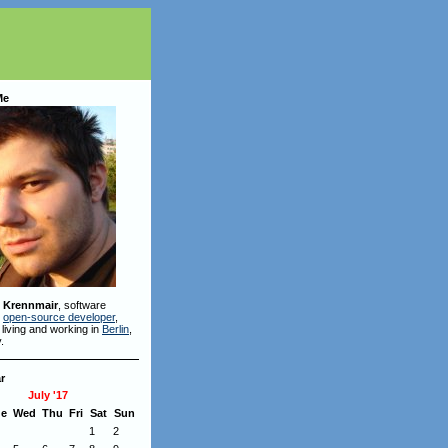
Me
 Krennmair
, software
,
open-source developer
,
 living and working in
Berlin
,
.
r
July '17
ue
Wed
Thu
Fri
Sat
Sun
1
2