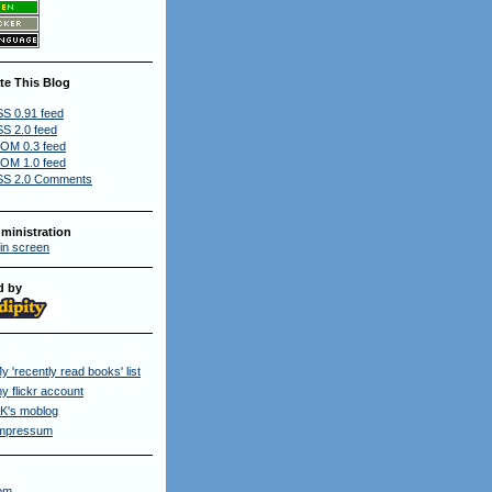
te This Blog
S 0.91 feed
S 2.0 feed
OM 0.3 feed
OM 1.0 feed
S 2.0 Comments
ministration
in screen
d by
y 'recently read books' list
y flickr account
K's moblog
mpressum
om