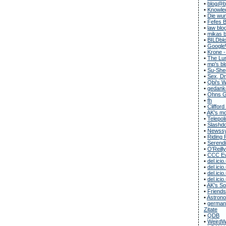
•
blog@b
•
Knowle
•
Die wun
•
Fefes B
•
law blo
•
mikas b
•
BILDbl
•
Google
•
Krone -
•
The Lun
•
mp's bl
•
Su-She
•
Sex, Dr
•
Qbi's 
•
gedanke
•
Ohns G
•
fh
•
Clifford
•
AK's m
•
Telepol
•
Slashdo
•
Newssy
•
Riding 
•
Serendi
•
O'Reill
•
CCC Ev
•
del.icio
•
del.icio
•
del.icio
•
del.icio
•
AK's S
•
Friends
•
Astrono
•
german-
Zitate
•
QDB
•
WeirdW