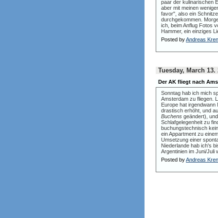
paar der kulinarischen 
aber mit meinen wenige
favor", also ein Schnitz
durchgekommen. Morgen 
ich, beim Anflug Fotos 
Hammer, ein einziges Li
Posted by
Andreas Kre
Tuesday, March 13.
Der AK fliegt nach Am
Sonntag hab ich mich s
Amsterdam zu fliegen. 
Europe hat irgendwann 
drastisch erhöht, und a
Buchens
geändert), und
Schlafgelegenheit zu f
buchungstechnisch keine
ein Appartment zu einem
Umsetzung einer spontan
Niederlande hab ich's b
Argentinien im Juni/Jul
Posted by
Andreas Kre