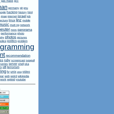
gas mask
gcc
man
germany
git
gnu
hacking
oogle
history
html
israel
n
imap
internet
job
linz
linux
lecture
mobile
music
mutt-ng
network
euter
panorama
noos
performance
photo
photos
aphy
pictures
politics
police
problem
ogramming
nt
recommendation
ruby
rss
screencast
seagull
server
series
shell
ska
ks
stfl
terrorism
ling
tv
unix
video
usa
war
web
weird
wikipedia
work
wplotd
youtube
s