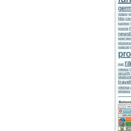
ger
golang
g
http
i18
kaminer
movie
newsb
pearl jam
photogr
polaroid
pr
ra
quiz
release
security
skabuc
travel
vienna
windows
Button