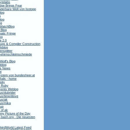
ytelabs
dge Brings Fear
derbare Welt von Isotopp
log
g
log
og
WatchBlog
 Blog
atic Fringe
og
e 2.0
ugs & Compiler Construction
Weblog
nsplitter
ehirnschleimschmiede
 Wolf's Blog
oblog
is News
t
stem von bundesheer.at
Rails - home
pity
y Ruby
ents Weblog
.us/dubrider
.us/timpritlove
.us/ak
.us/mika
oup
 of ak
my Picture of the Day
bash.org - Die neuesten
eirdWorld Latest Feed