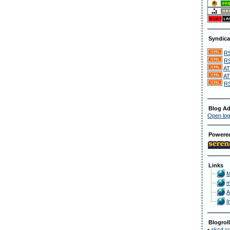
Syndica
RS
RS
AT
AT
RS
Blog Ad
Open log
Powere
Links
M
m
A
I
Blogroll
•
xkcd.c