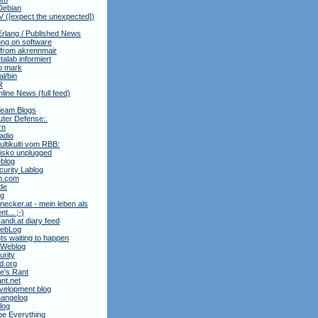
Debian
 ([expect the unexpected])
Erlang / Published News
ng on software
 from akrennmair
alab informiert
to mark
al/bin
R
nline News (full feed)
Team Blogs
ter Defense:.
rn
adio
ltikulti vom RBB:
isko unplugged
blog
urity Lablog
m.com
de
ag
necker.at - mein leben als
t... ;-)
andi.at diary feed
 WebLog
ts waiting to happen
 Weblog
rity
3d.org
e's Rant
ant.net
velopment blog
hangelog
blog
e Everything