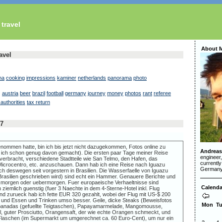
 travel
About 
avel
na
cooking
impressions
kaminer
netherlands
panorama
photo
g
austria
beer
brazil
football
germany
journey
money
photos
rant
referee
 authorities
tax return
07
enommen hatte, bin ich bis jetzt nicht dazugekommen, Fotos online zu
Andreas
tte ich schon genug davon gemacht). Die ersten paar Tage meiner Reise
engineer
 verbracht, verschiedene Stadtteile wie San Telmo, den Hafen, das
currently
Microcentro, etc. anzuschauen. Dann hab ich eine Reise nach Iguazu
Germany
ch deswegen seit vorgestern in Brasilien. Die Wasserfaelle von Iguazu
 Brasilien geschrieben wird) sind echt ein Hammer. Genauere Berichte und
ch morgen oder uebermorgen. Fuer europaeische Verhaeltnisse sind
Calenda
n ziemlich guenstig (fuer 3 Naechte in dem 4-Sterne-Hotel inkl. Flug
nd zurueck hab ich fette EUR 320 gezahlt, wobei der Flug mit US-$ 200
, und Essen und Trinken umso besser. Geile, dicke Steaks (Beweisfotos
Mon
T
panadas (gefuellte Teigtaschen), Papayamarmelade, Mangomousse,
, guter Prosciutto, Orangensaft, der wie echte Orangen schmeckt, und
-Flaschen (im Supermarkt um umgerechnet ca. 60 Euro-Cent), um nur ein