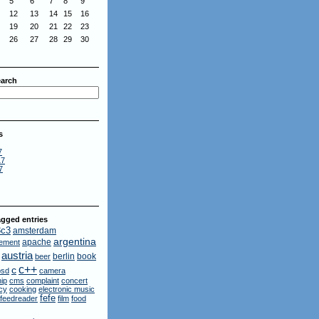
5
6
7
8
9
12
13
14
15
16
19
20
21
22
23
26
27
28
29
30
arch
s
7
17
7
gged entries
3c3
amsterdam
argentina
apache
ement
austria
berlin
book
beer
c++
c
bsd
camera
ip
cms
complaint
concert
cy
cooking
electronic music
fefe
feedreader
film
food
n